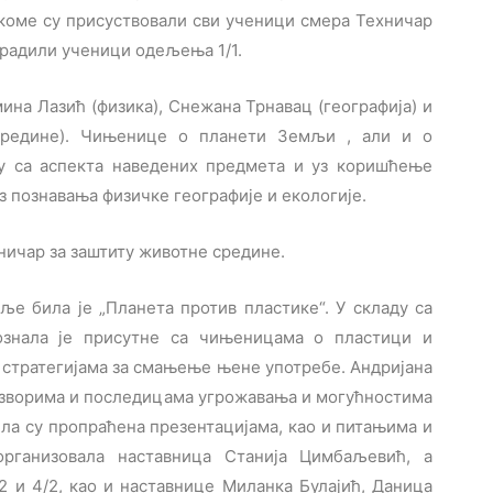
а коме су присуствовали сви ученици смера Техничар
 урадили ученици одељења 1/1.
ина Лазић (физика), Снежана Трнавац (географија) и
 средине). Чињенице о планети Земљи , али и о
у са аспекта наведених предмета и уз коришћење
из познавања физичке географије и екологије.
ничар за заштиту животне средине.
е била је „Планета против пластике“. У складу са
ознала је присутне са чињеницама о пластици и
 стратегијама за смањење њене употребе. Андријана
 изворима и последицама угрожавања и могућностима
ла су пропраћена презентацијама, као и питањима и
организовала наставница Станија Цимбаљевић, а
2 и 4/2, као и наставнице Миланка Булајић, Даница