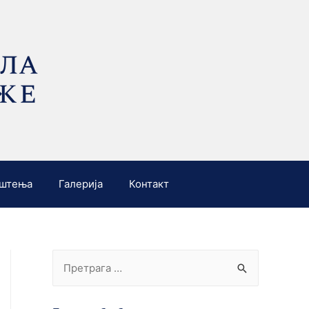
штења
Галерија
Контакт