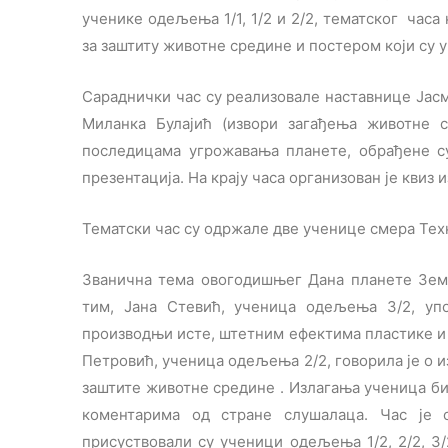
ученике одељења 1/1, 1/2 и 2/2, тематског час
за заштиту животне средине и постером који су
Сараднички час су реализовале наставнице Јасм
Миланка Булајић (извори загађења животне
последицама угрожавања планете, обрађене с
презентација. На крају часа организован је квиз 
Тематски час су одржале две ученице смера Тех
Званична тема овогодишњег Дана планете Земљ
тим, Јана Стевић, ученица одељења 3/2, уп
производњи исте, штетним ефектима пластике и
Петровић, ученица одељења 2/2, говорила је о
заштите животне средине . Излагања ученица би
коментарима од стране слушалаца. Час је 
присуствовали су ученици одељења 1/2, 2/2, 3/