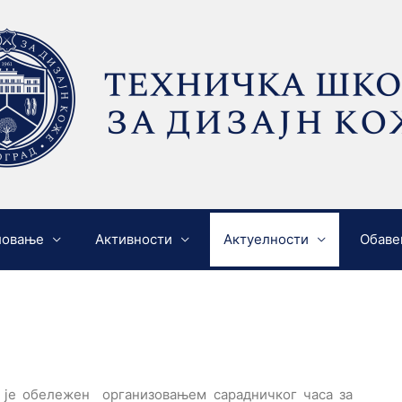
ловање
Активности
Актуелности
Обаве
и је обележен организовањем сарадничког часа за