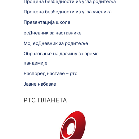
Процена безбедности из угла родитеља
Процена безбедности из угла ученика
Презентација школе
есДневник за наставнике
Мој есДневник за родитеље
Образовање на даљину за време
пандемије
Распоред наставе – ртс
Јавне набавке
РТС ПЛАНЕТА