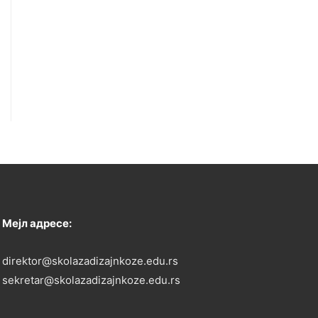
Мејл адресе:
direktor@skolazadizajnkoze.edu.rs
sekretar@skolazadizajnkoze.edu.rs