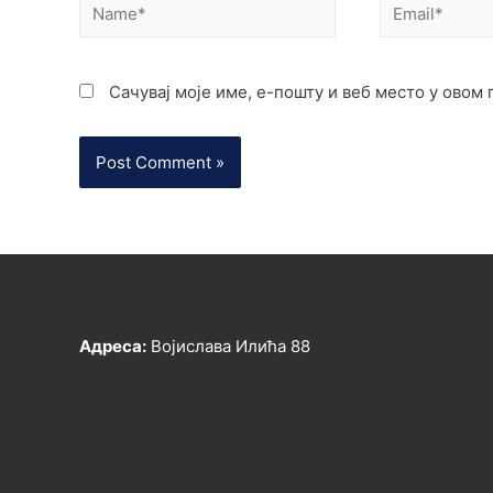
Сачувај моје име, е-пошту и веб место у овом
Адреса:
Војислава Илића 88