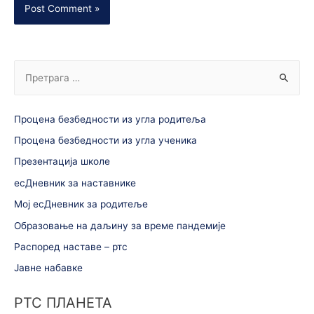
Процена безбедности из угла родитеља
Процена безбедности из угла ученика
Презентација школе
есДневник за наставнике
Мој есДневник за родитеље
Образовање на даљину за време пандемије
Распоред наставе – ртс
Јавне набавке
РТС ПЛАНЕТА