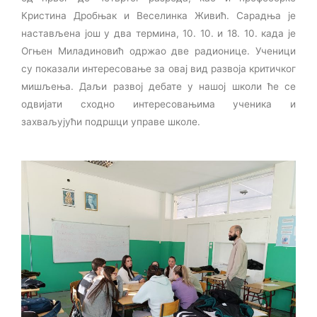
Кристина Дробњак и Веселинка Живић. Сарадња је
настављена још у два термина, 10. 10. и 18. 10. када је
Огњен Миладиновић одржао две радионице. Ученици
су показали интересовање за овај вид развоја критичког
мишљења. Даљи развој дебате у нашој школи ће се
одвијати сходно интересовањима ученика и
захваљујући подршци управе школе.