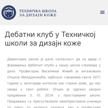
Дебатни клуб у Техничкој
школи за дизајн коже
Директорка школе је дала сагласност да се идеја о
формирању Дебатног клуба у нашој школи спроведе у
дело. Професорка Веселинка Живић је ангажовала
Огњена Миладиновића, најбољег говорника света 2017.
године у категорији енглески као страни језик, да нас
уведе у свет дебате. Огњен је одржао уводно
предавање 3. 10. 2024. у просторијама школе.
Предавању су присуствовали заинтересовани ученици
од првог до четвртог разреда, као и професорке