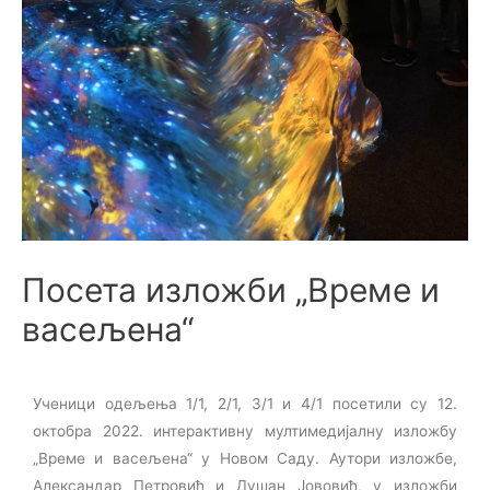
Посета изложби „Време и
васељена“
Ученици одељења 1/1, 2/1, 3/1 и 4/1 посетили су 12.
октобра 2022. интерактивну мултимедијалну изложбу
„Време и васељена“ у Новом Саду. Аутори изложбе,
Александар Петровић и Душан Јововић, у изложби