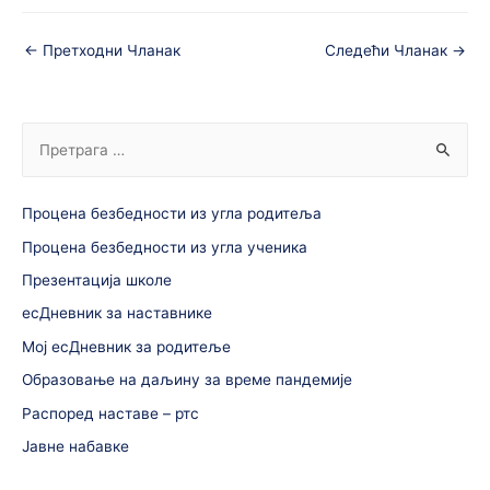
←
Претходни Чланак
Следећи Чланак
→
Процена безбедности из угла родитеља
Процена безбедности из угла ученика
Презентација школе
есДневник за наставнике
Мој есДневник за родитеље
Образовање на даљину за време пандемије
Распоред наставе – ртс
Јавне набавке