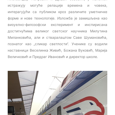
истражују могуће релације времена и човека,
интерагујући са публиком кроз различите уметничке
форме и нове технологије. Изложба је замишљена као
визуелно-филозофски експеримент и инспирисана
достигнућима великог светског научника Милутина
Миланковића, али и стваралаштом Саве Шумановића,
познатог као „сликар светлости“. Ученике су водили
наставници Веселинка Живић, Божана Вуковић, Марија
Величковић и Предраг Ивановић и директор школе.