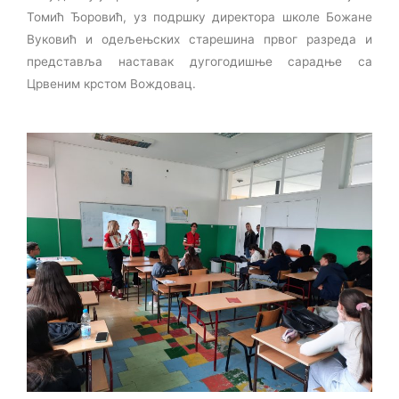
Томић Ђоровић, уз подршку директора школе Божане
Вуковић и одељењских старешина првог разреда и
представља наставак дугогодишње сарадње са
Црвеним крстом Вождовац.