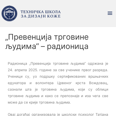
„Превенција трговине
људима“ – радионица
Радионица „Превенција трговине људима“ одржана је
24. априла 2025. године за све ученике првог разреда.
Ученици су, уз подршку сертификованих вршњачких
едукатора и волонтера Црвеног крста Вождовац,
сазнали шта је трговина људима, који су облици
трговине људима и како се препознаје и иза чега све
може да се крије трговина људима.
Овај догађај организовала је школски психолог Татјана