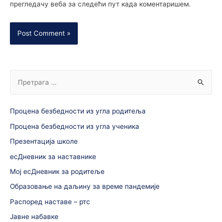
прегледачу веба за следећи пут када коментаришем.
Процена безбедности из угла родитеља
Процена безбедности из угла ученика
Презентација школе
есДневник за наставнике
Мој есДневник за родитеље
Образовање на даљину за време пандемије
Распоред наставе – ртс
Јавне набавке