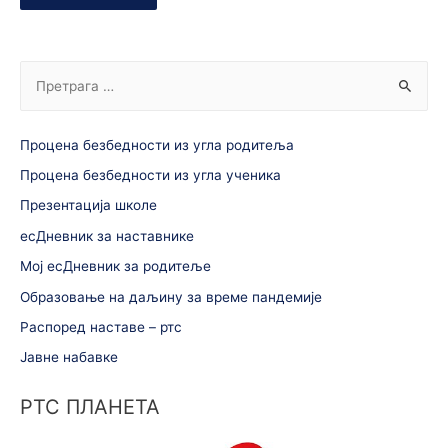
Процена безбедности из угла родитеља
Процена безбедности из угла ученика
Презентација школе
есДневник за наставнике
Мој есДневник за родитеље
Образовање на даљину за време пандемије
Распоред наставе – ртс
Јавне набавке
РТС ПЛАНЕТА