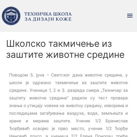
Школско такмичење из
заштите животне средине
Поводом 5. јуна – Светског дана животне средине, у
школи је одржано такмичење из заштите животне
средине. Ученици 1, 2 и 3. разреда смера „Техничар за
заштиту животне средине“ радили су тест провере
знања о утицају човека на животну средину, изворима и
последицама загађивања ваздуха, воде, земљишта и
хране и мерама заштите. Ученик 1/2 Бранислав
Ђорђевић освојио је прво место, ученик 1/2 Ђорђе
Ниновић друго, а ученица 2/2 Елена Понорац треће