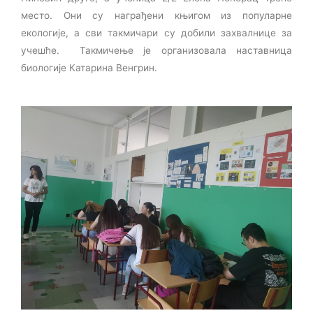
место. Они су награђени књигом из популарне
екологије, а сви такмичари су добили захвалнице за
учешће. Такмичење је организовала наставница
биологије Катарина Венгрин.